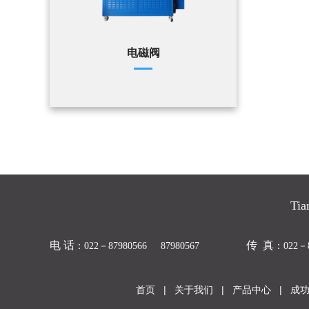
电磁阀
Tia
电 话
传 真
：
022－87980566 87980567
：022－8
首页
|
关于我们
|
产品中心
|
成