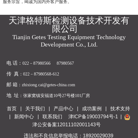
服务宗旨，竭诚为国内外客户服务。
天津格特斯检测设备技术开发有
限公司
Tianjin Getes Testing Equipment Technology
Development Co., Ltd.
电 话
：
022－87980566 87980567
传 真
：022－87980568-612
邮 箱
：zhixiong.cai@getes-china.com
地 址
：张家窝镇安福道10号27号楼101厂房
首页
|
关于我们
|
产品中心
|
成功案例
|
技术支持
|
新闻中心
|
联系我们
津ICP备19003794号-1
|
津公安备案12011102001143号
违法和不良信息举报电话：18920029039