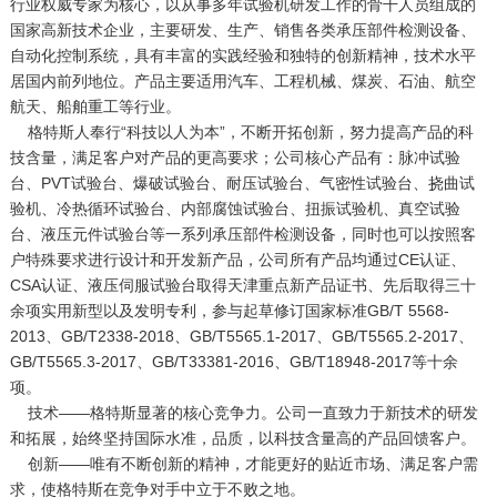
行业权威专家为核心，以从事多年试验机研发工作的骨干人员组成的
国家高新技术企业，主要研发、生产、销售各类承压部件检测设备、
自动化控制系统，具有丰富的实践经验和独特的创新精神，技术水平
居国内前列地位。产品主要适用汽车、工程机械、煤炭、石油、航空
航天、船舶重工等行业。 

    格特斯人奉行“科技以人为本”，不断开拓创新，努力提高产品的科
技含量，满足客户对产品的更高要求；公司核心产品有：脉冲试验
台、PVT试验台、爆破试验台、耐压试验台、气密性试验台、挠曲试
验机、冷热循环试验台、内部腐蚀试验台、扭振试验机、真空试验
台、液压元件试验台等一系列承压部件检测设备，同时也可以按照客
户特殊要求进行设计和开发新产品，公司所有产品均通过CE认证、
CSA认证、液压伺服试验台取得天津重点新产品证书、先后取得三十
余项实用新型以及发明专利，参与起草修订国家标准GB/T 5568-
2013、GB/T2338-2018、GB/T5565.1-2017、GB/T5565.2-2017、
GB/T5565.3-2017、GB/T33381-2016、GB/T18948-2017等十余
项。

    技术――格特斯显著的核心竞争力。公司一直致力于新技术的研发
和拓展，始终坚持国际水准，品质，以科技含量高的产品回馈客户。

    创新――唯有不断创新的精神，才能更好的贴近市场、满足客户需
求，使格特斯在竞争对手中立于不败之地。
