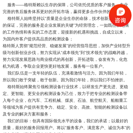
    服务――格特斯赖以生存的保障，公司依托优质的客户服务、专业
完善的售后服务体系更好的开拓市场，赢得更多合作伙伴的认可。

    格特斯人始终坚持以“质量是企业生存的命脉，技术创新是企业成功
的保证，完善的服务是企业发展的关键”为经营理念，一如既往以饱满
的工作热情和务实的工作态度，迎接新的机遇和挑战，自成立以来，
为国内外客户提供高品质的检测设备；

格特斯人贯彻“规范经营、稳健发展”的经营指导思想，加快产业转型升
级与创新创业步伐，努力实现从“成本领先”到“技术领先”的战略跨越，
努力实现发展思路与商业模式的再创新，开拓进取，奋发有为，化危
机为机遇，争取企业更快更好地发展，服务每一位客户。

    我们队伍是一支年轻的队伍，充满着激情与活力。因为我们年轻，
所以我们敢于突破，敢于创新。因为我们年轻，所以我们不怕挫折。

    格特斯始终聚焦引领检测设备行业技术，以研发生产更先进、更稳
定、更智能、更安全的检测设备为己任，致力于把专业的检测设备带
入每个企业，在汽车、工程机械、煤炭、石油、航空航天、船舶重工
等领域为客户提供有竞争力、稳定、安全、高效、智能的检测设备以
及专业的解决方案和服务； 

    我们的目标：创具有国际领先水平的设备，我们的承诺；以最好的
质量，最好的服务回报用户。将以“服务客户、满意客户、诚信为本”的